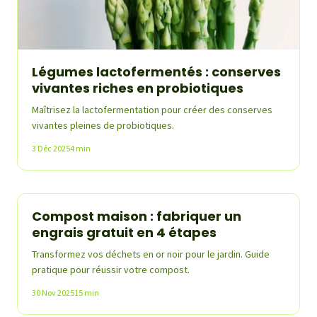
Légumes lactofermentés : conserves
vivantes riches en probiotiques
Maîtrisez la lactofermentation pour créer des conserves
vivantes pleines de probiotiques.
3 Déc 2025
4 min
Compost maison : fabriquer un
Bio & Naturel
engrais gratuit en 4 étapes
Transformez vos déchets en or noir pour le jardin. Guide
pratique pour réussir votre compost.
30 Nov 2025
15 min